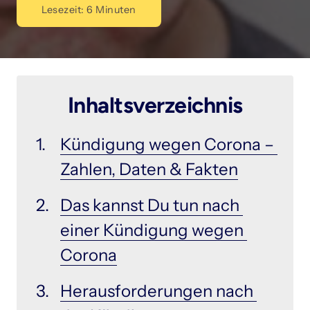
Lesezeit: 6 Minuten
Inhaltsverzeichnis
Kündigung 
wegen 
Corona 
– 
Zahlen, 
Daten 
& 
Fakten
Das 
kannst 
Du 
tun 
nach 
einer 
Kündigung 
wegen 
Corona
Herausforderungen 
nach 